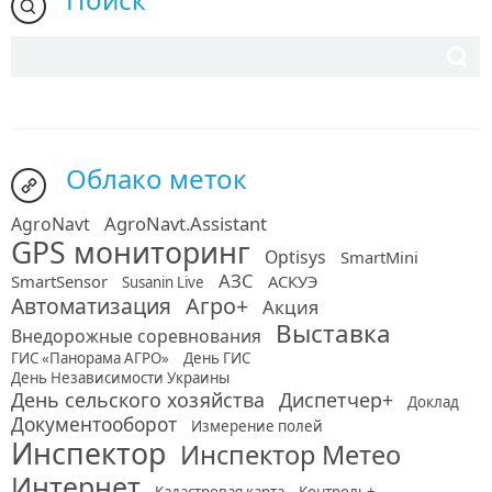
Облако меток
AgroNavt.Assistant
AgroNavt
GPS мониторинг
Optisys
SmartMini
АЗС
SmartSensor
АСКУЭ
Susanin Live
Автоматизация
Агро+
Акция
Выставка
Внедорожные соревнования
ГИС «Панорама АГРО»
День ГИС
День Независимости Украины
День сельского хозяйства
Диспетчер+
Доклад
Документооборот
Измерение полей
Инспектор
Инспектор Метео
Интернет