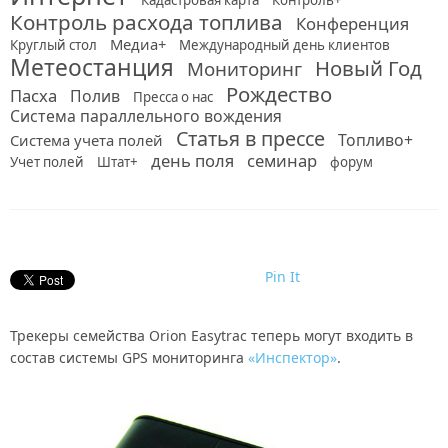
Кадастровая карта
Контроль+
Контроль расхода топлива
Конференция
Медиа+
Круглый стол
Международный день клиентов
Метеостанция
Новый Год
Мониторинг
Рождество
Пасха
Полив
Пресса о нас
Система параллельного вождения
Статья в прессе
Топливо+
Система учета полей
день поля
семинар
Учет полей
Штат+
форум
Pin It
Трекеры семейства Orion Easytrac теперь могут входить в
состав системы GPS мониторинга
«Инспектор»
.