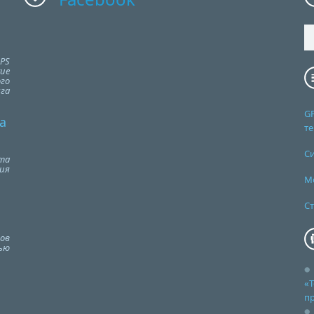
PS
ие
го
га
G
а
т
С
та
ия
М
Ст
ов
ью
«Т
п