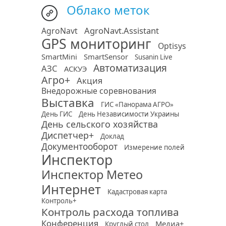
Облако меток
AgroNavt.Assistant
AgroNavt
GPS мониторинг
Optisys
SmartMini
SmartSensor
Susanin Live
Автоматизация
АЗС
АСКУЭ
Агро+
Акция
Внедорожные соревнования
Выставка
ГИС «Панорама АГРО»
День ГИС
День Независимости Украины
День сельского хозяйства
Диспетчер+
Доклад
Документооборот
Измерение полей
Инспектор
Инспектор Метео
Интернет
Кадастровая карта
Контроль+
Контроль расхода топлива
Конференция
Медиа+
Круглый стол