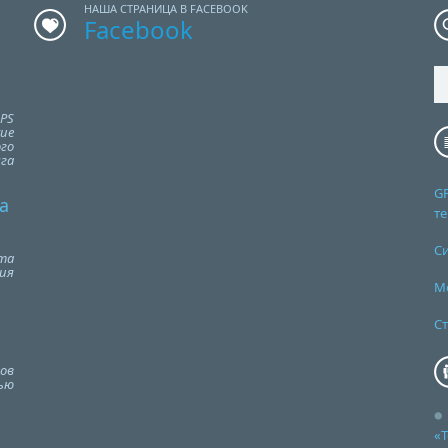
НАША СТРАНИЦА В FACEBOOK
Facebook
PS
ие
го
га
G
а
т
С
та
ия
М
Ст
ов
ью
«Т