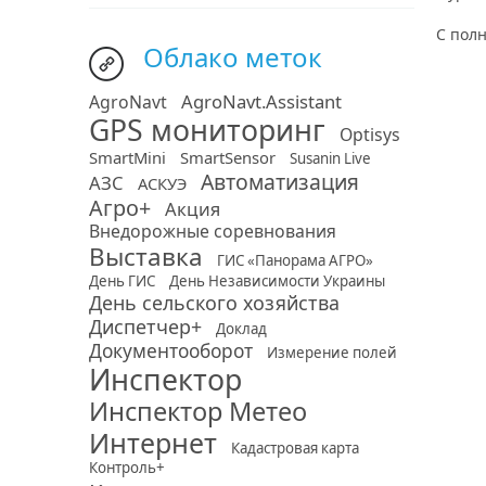
С пол
Облако меток
AgroNavt.Assistant
AgroNavt
GPS мониторинг
Optisys
SmartMini
SmartSensor
Susanin Live
Автоматизация
АЗС
АСКУЭ
Агро+
Акция
Внедорожные соревнования
Выставка
ГИС «Панорама АГРО»
День ГИС
День Независимости Украины
День сельского хозяйства
Диспетчер+
Доклад
Документооборот
Измерение полей
Инспектор
Инспектор Метео
Интернет
Кадастровая карта
Контроль+