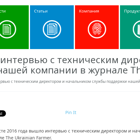
сти
Статьи
Компания
Продук
 интервью с техническим ди
ашей компании в журнале The
ервью с техническим директором и начальником службы поддержки нашей 
Pin It
усте 2016 года вышло интервью с техническим директором и н
е The Ukrainian Farmer.