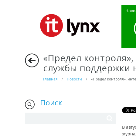
Ново
«Предел контроля»,
службы поддержки н
Главная
Новости
«Предел контроля», инт
/
/
Поиск
В авг
журнал