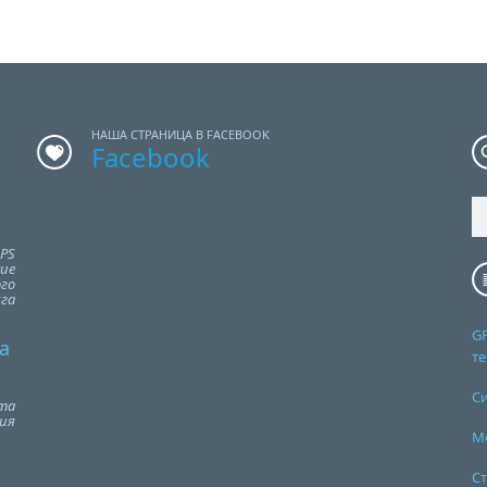
НАША СТРАНИЦА В FACEBOOK
Facebook
PS
ие
го
га
G
а
т
С
та
ия
М
Ст