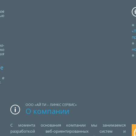
ов
ью
«Т
п
о-
но
но
ия
се
 в
.
ООО «АЙ ТИ – ЛИНКС СЕРВИС»
О компании
С момента основания компании мы занимаемся
разработкой веб-ориентированных систем и