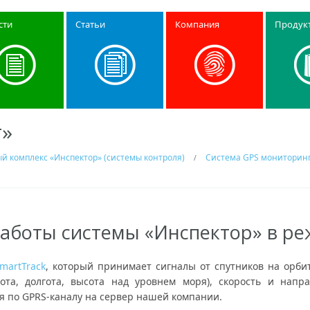
сти
Статьи
Компания
Продук
»
 комплекс «Инспектор» (системы контроля)
Система GPS мониторинг
/
работы системы «Инспектор» в р
martTrack
, который принимает сигналы от спутников на орби
та, долгота, высота над уровнем моря), скорость и нап
я по GPRS-каналу на сервер нашей компании.