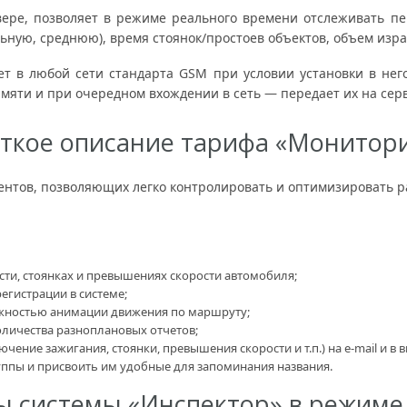
вере, позволяет в режиме реального времени отслеживать п
ную, среднюю), время стоянок/простоев объектов, объем изра
т в любой сети стандарта GSM при условии установки в него
амяти и при очередном вхождении в сеть — передает их на сер
ткое описание тарифа «Монитор
нтов, позволяющих легко контролировать и оптимизировать ра
ти, стоянках и превышениях скорости автомобиля;
егистрации в системе;
жностью анимации движения по маршруту;
личества разноплановых отчетов;
ние зажигания, стоянки, превышения скорости и т.п.) на e-mail и в в
уппы и присвоить им удобные для запоминания названия.
ы системы «Инспектор» в режиме