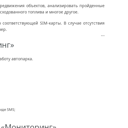
ередвижения объектов, анализировать пройденные
сходованного топлива и многое другое.
 соответствующей SIM-карты. В случае отсутствия
вер.
…
инг»
боту автопарка.
иде SMS;
 «Мониторинг»