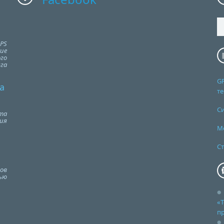
PS
ие
го
га
G
а
т
С
та
ия
М
Ст
ов
ью
«Т
п