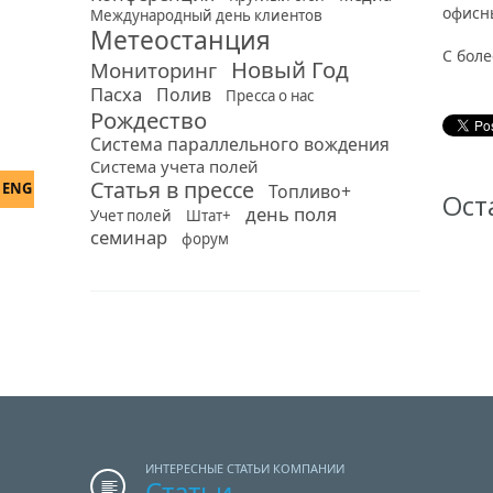
офисн
Международный день клиентов
Метеостанция
С бол
Новый Год
Мониторинг
Пасха
Полив
Пресса о нас
Рождество
Система параллельного вождения
Система учета полей
Статья в прессе
ENG
Топливо+
Ост
день поля
Учет полей
Штат+
семинар
форум
ИНТЕРЕСНЫЕ СТАТЬИ КОМПАНИИ
Статьи