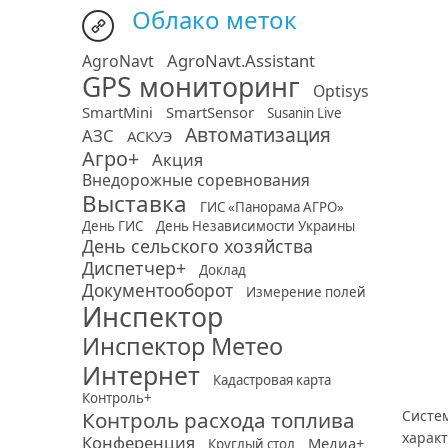
Облако меток
AgroNavt.Assistant
AgroNavt
GPS мониторинг
Optisys
SmartMini
SmartSensor
Susanin Live
Автоматизация
АЗС
АСКУЭ
Агро+
Акция
Внедорожные соревнования
Выставка
ГИС «Панорама АГРО»
День ГИС
День Независимости Украины
День сельского хозяйства
Диспетчер+
Доклад
Документооборот
Измерение полей
Инспектор
Инспектор Метео
Интернет
Кадастровая карта
Контроль+
Контроль расхода топлива
Систе
харак
Конференция
Медиа+
Круглый стол