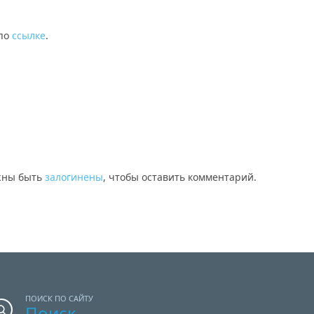
 по
ссылке
.
жны быть
залогинены
, чтобы оставить комментарий.
ПОИСК ПО САЙТУ
Поиск