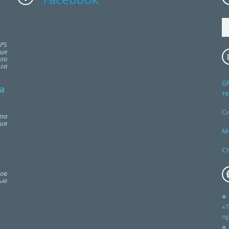
PS
ие
го
га
G
а
т
С
та
ия
М
Ст
ов
ью
«Т
п