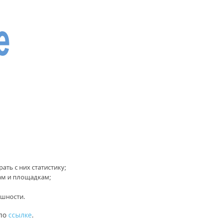
ать с них статистику;
ам и площадкам;
ешности.
 по
ссылке
.