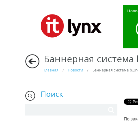
Ново
Баннерная система 
Главная
Новости
Баннерная система b.On
/
/
Поиск
По за