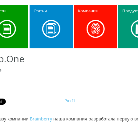
сти
Статьи
Компания
Продук
b.One
e
Pin It
казу компании
Brainberry
наша компания разработала первую в