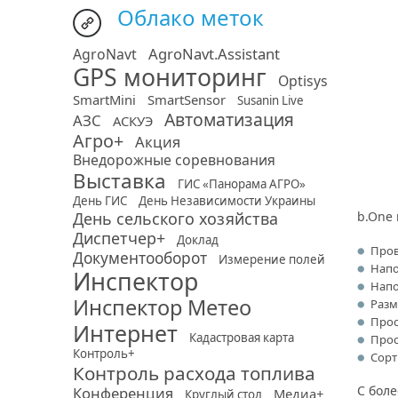
Облако меток
AgroNavt.Assistant
AgroNavt
GPS мониторинг
Optisys
SmartMini
SmartSensor
Susanin Live
Автоматизация
АЗС
АСКУЭ
Агро+
Акция
Внедорожные соревнования
Выставка
ГИС «Панорама АГРО»
День ГИС
День Независимости Украины
День сельского хозяйства
b.One 
Диспетчер+
Доклад
Пров
Документооборот
Измерение полей
Напо
Инспектор
Напо
Инспектор Метео
Разм
Прос
Интернет
Кадастровая карта
Прос
Контроль+
Сорт
Контроль расхода топлива
С бол
Конференция
Медиа+
Круглый стол