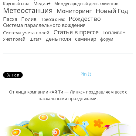
Медиа+
Круглый стол
Международный день клиентов
Метеостанция
Новый Год
Мониторинг
Рождество
Пасха
Полив
Пресса о нас
Система параллельного вождения
Статья в прессе
Топливо+
Система учета полей
день поля
семинар
Учет полей
Штат+
форум
Pin It
От лица компании «Ай Ти — Линкс» поздравляем всех с
пасхальными праздниками.