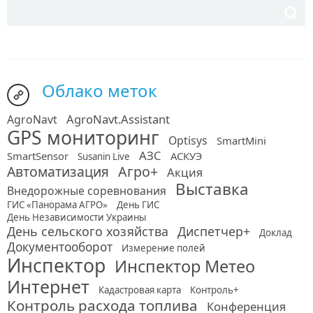
Облако меток
AgroNavt.Assistant
AgroNavt
GPS мониторинг
Optisys
SmartMini
АЗС
SmartSensor
АСКУЭ
Susanin Live
Автоматизация
Агро+
Акция
Выставка
Внедорожные соревнования
ГИС «Панорама АГРО»
День ГИС
День Независимости Украины
День сельского хозяйства
Диспетчер+
Доклад
Документооборот
Измерение полей
Инспектор
Инспектор Метео
Интернет
Кадастровая карта
Контроль+
Контроль расхода топлива
Конференция