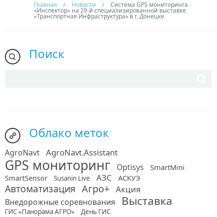
Главная
Новости
Система GPS мониторинга
/
/
«Инспектор» на 29-й специализированной выставке
«Транспортная Инфраструктура» в г. Донецке
Поиск
Облако меток
AgroNavt.Assistant
AgroNavt
GPS мониторинг
Optisys
SmartMini
АЗС
SmartSensor
АСКУЭ
Susanin Live
Автоматизация
Агро+
Акция
Выставка
Внедорожные соревнования
ГИС «Панорама АГРО»
День ГИС