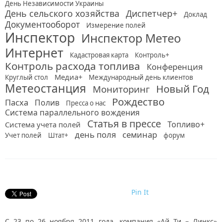
День Независимости Украины
День сельского хозяйства
Диспетчер+
Доклад
Документооборот
Измерение полей
Инспектор
Инспектор Метео
Интернет
Кадастровая карта
Контроль+
Контроль расхода топлива
Конференция
Медиа+
Круглый стол
Международный день клиентов
Метеостанция
Новый Год
Мониторинг
Рождество
Пасха
Полив
Пресса о нас
Система параллельного вождения
Статья в прессе
Топливо+
Система учета полей
день поля
семинар
Учет полей
Штат+
форум
Pin It
С 23 по 26 ноября 2011 года, компания «Ай Ти – Линкс»