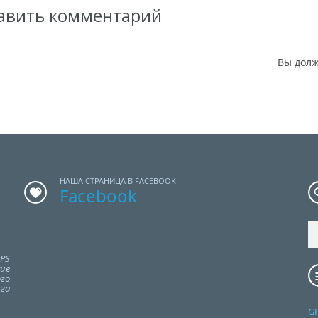
авить комментарий
Вы дол
НАША СТРАНИЦА В FACEBOOK
Facebook
PS
ие
го
га
G