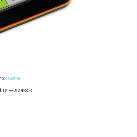
 по
ссылке
 Ти — Линкс»: