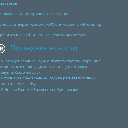
епловозов
истема GPS мониторинга «Инспектор»
обильная версия системы GPS мониторинга «Инспектор»
раница ООО «Ай Ти – Линкс Сервис» на Facebook
Последние новости
VI Международная научно-практическая конференция
ехнологии и инновации от земли — до готового
родукта. Косточковые»
Встречайте обновлённый модуль расчёта поливных
рм в системе Optisys
С Новым Годом и Рождеством Христовым!