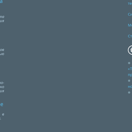
а
т
С
та
ия
М
Ст
ов
ью
«Т
п
о-
но
но
ия
се
 в
.