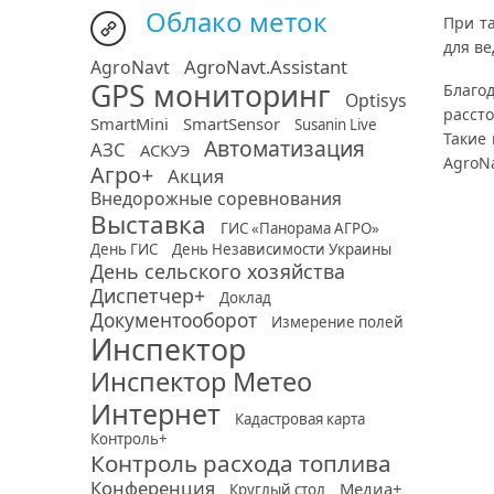
Облако меток
При т
для в
AgroNavt.Assistant
AgroNavt
GPS мониторинг
Благо
Optisys
расст
SmartMini
SmartSensor
Susanin Live
Такие
Автоматизация
АЗС
АСКУЭ
AgroNa
Агро+
Акция
Внедорожные соревнования
Выставка
ГИС «Панорама АГРО»
День ГИС
День Независимости Украины
День сельского хозяйства
Диспетчер+
Доклад
Документооборот
Измерение полей
Инспектор
Инспектор Метео
Интернет
Кадастровая карта
Контроль+
Контроль расхода топлива
Конференция
Медиа+
Круглый стол