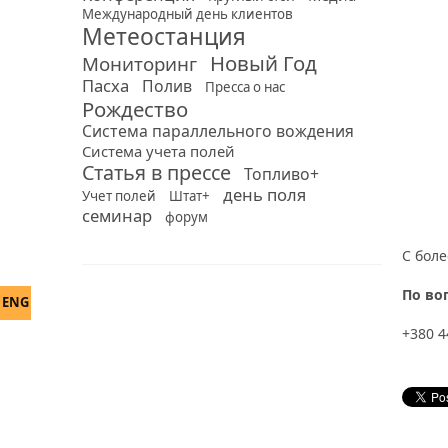
Международный день клиентов
Метеостанция
Новый Год
Мониторинг
Пасха
Полив
Пресса о нас
Рождество
Система параллельного вождения
Система учета полей
Статья в прессе
Топливо+
день поля
Учет полей
Штат+
семинар
форум
С бол
По во
ENG
+380 4