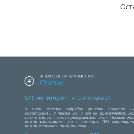
Ост
ИНТЕРЕСНЫЕ СТАТЬИ КОМПАНИИ
Статьи
GPS мониторинг, что это такое?
В этой статье подробно описано понятие «G
мониторинг», а также как и где он применяется, как
задачи решает, какие преимущества дает. Помимо это
можно ознакомится как с помощью GPS мониторин
можно экономить предприятию.