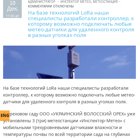
10
АДМИНИСТРАТОР
ИНСПЕКТОР МЕТЕО
,
МЕТЕОСТАНЦИЯ
КОММЕНТАРИИ ОТКЛЮЧЕНЫ
Дек.
На базе технологий LoRa наши
11:00 дп
специалисты разработали контроллер, к
которому возможно подключать любые
метео-датчики для удаленного контроля
в разных уголках поля
На базе технологий LoRa наши специалисты разработали
контроллер, к которому возможно подключать любые метео-
датчики для удаленного контроля в разных уголках поля.
В ореховом саду ООО «УКРАИНСКИЙ ВОЛОССКИЙ ОРЕХ» уже
ENG
установлены 3 (три) метеостанции «Инспектор-Метео» с
мобильными трехуровневыми датчиками влажности и
температуры почвы по всей территории сада на глубинах