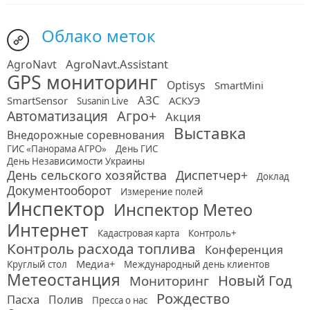
Облако меток
AgroNavt.Assistant
AgroNavt
GPS мониторинг
Optisys
SmartMini
АЗС
SmartSensor
АСКУЭ
Susanin Live
Автоматизация
Агро+
Акция
Выставка
Внедорожные соревнования
ГИС «Панорама АГРО»
День ГИС
День Независимости Украины
День сельского хозяйства
Диспетчер+
Доклад
Документооборот
Измерение полей
Инспектор
Инспектор Метео
Интернет
Кадастровая карта
Контроль+
Контроль расхода топлива
Конференция
Медиа+
Круглый стол
Международный день клиентов
Метеостанция
Новый Год
Мониторинг
Рождество
Пасха
Полив
Пресса о нас