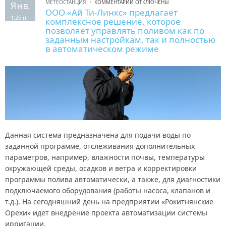
МЕТЕОСТАНЦИЯ
КОММЕНТАРИИ ОТКЛЮЧЕНЫ
Янв.
ООО «Ай Ти-Линкс» предлагает
1:25 пп
комплексное решение, которое
позволяет управлять поливом как по
заданным настройкам, так и полностью
в автоматическом режиме
Данная система предназначена для подачи воды по
заданной программе, отслеживания дополнительных
параметров, например, влажности почвы, температуры
окружающей среды, осадков и ветра и корректировки
программы полива автоматически, а также, для диагностики
подключаемого оборудования (работы насоса, клапанов и
т.д.). На сегодняшний день на предприятии «Рокитнянские
Орехи» идет внедрение проекта автоматизации системы
ирригации.