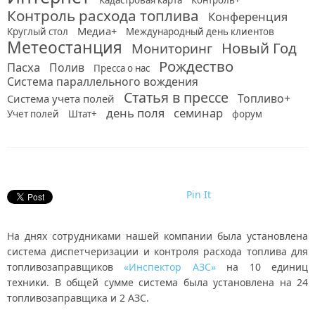
Кадастровая карта
Контроль+
Контроль расхода топлива
Конференция
Медиа+
Круглый стол
Международный день клиентов
Метеостанция
Новый Год
Мониторинг
Рождество
Пасха
Полив
Пресса о нас
Система параллельного вождения
Статья в прессе
Топливо+
Система учета полей
день поля
семинар
Учет полей
Штат+
форум
Pin It
На днях сотрудниками нашей компании была установлена
система диспетчеризации и контроля расхода топлива для
топливозаправщиков
«Инспектор АЗС»
на 10 единиц
техники. В общей сумме система была установлена на 24
топливозаправщика и 2 АЗС.