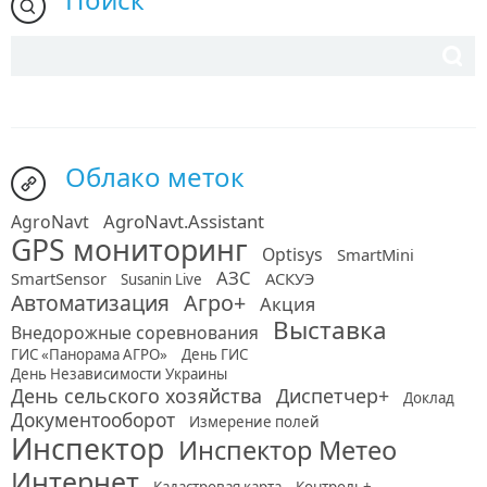
Облако меток
AgroNavt.Assistant
AgroNavt
GPS мониторинг
Optisys
SmartMini
АЗС
SmartSensor
АСКУЭ
Susanin Live
Автоматизация
Агро+
Акция
Выставка
Внедорожные соревнования
ГИС «Панорама АГРО»
День ГИС
День Независимости Украины
День сельского хозяйства
Диспетчер+
Доклад
Документооборот
Измерение полей
Инспектор
Инспектор Метео
Интернет