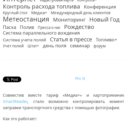
Кадастровая карта
Контроль+
Контроль расхода топлива
Конференция
Медиа+
Круглый стол
Международный день клиентов
Метеостанция
Новый Год
Мониторинг
Рождество
Пасха
Полив
Пресса о нас
Система параллельного вождения
Статья в прессе
Топливо+
Система учета полей
день поля
семинар
Учет полей
Штат+
форум
Pin It
Совместив вместе тариф «Медиа+» и картоприемник
SmartReader
, стало возможно контролировать момент
заправки транспортного средства с помощью фотографии.
Как это работает: