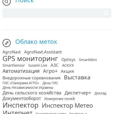
Облако меток
AgroNavt.Assistant
AgroNavt
GPS мониторинг
Optisys
SmartMini
АЗС
SmartSensor
АСКУЭ
Susanin Live
Автоматизация
Агро+
Акция
Выставка
Внедорожные соревнования
ГИС «Панорама АГРО»
День ГИС
День Независимости Украины
День сельского хозяйства
Диспетчер+
Доклад
Документооборот
Измерение полей
Инспектор
Инспектор Метео
Интернет